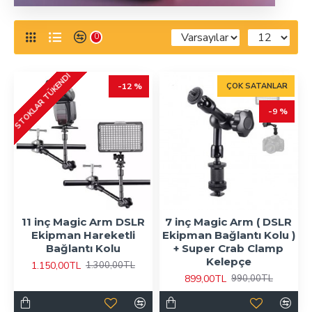
0
STOKLAR TÜKENDI
-12 %
ÇOK SATANLAR
-9 %
11 inç Magic Arm DSLR
7 inç Magic Arm ( DSLR
Ekipman Hareketli
Ekipman Bağlantı Kolu )
Bağlantı Kolu
+ Super Crab Clamp
Kelepçe
1.150,00TL
1.300,00TL
899,00TL
990,00TL