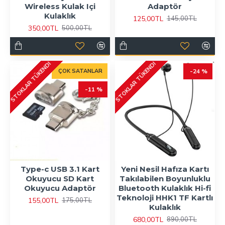
Wireless Kulak Içi
Adaptör
Kulaklık
125,00TL
145,00TL
350,00TL
500,00TL
STOKLAR TÜKENDI
STOKLAR TÜKENDI
ÇOK SATANLAR
-24 %
-11 %
Type-c USB 3.1 Kart
Yeni Nesil Hafıza Kartı
Okuyucu SD Kart
Takılabilen Boyunluklu
Okuyucu Adaptör
Bluetooth Kulaklık Hi-fi
Teknoloji HHK1 TF Kartlı
155,00TL
175,00TL
Kulaklık
680,00TL
890,00TL