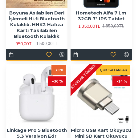
Boyuna Asılabilen Deri
Hometech Alfa 7 Lm
İşlemeli Hi-fi Bluetooth
32GB 7" IPS Tablet
Kulaklık. HHK2 Hafıza
1.350,00TL
1.850,00TL
Kartı Takılabilen
Bluetooth Kulaklık
950,00TL
1.500,00TL
STOKLAR TÜKENDI
YENI
ÇOK SATANLAR
-30 %
-14 %
Linkage Pro 5 Bluetooth
Micro USB Kart Okuyucu
5.3 Versiyon Edr
Mini SD Kart Okuyucu