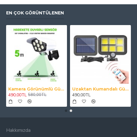
EN ÇOK GÖRÜNTÜLENEN
Kamera Görünümlü Güneş Panelli Lamba Hareket Sensörlü Uzaktan Kumandalı Solar Bahçe Lambası
Uzaktan Kumandalı Güneş Enerjili 120 Ledli Duvar Lambası Harici Panelli Solar Lamba
490,00TL
490,00TL
580,00TL
Hakkımızda