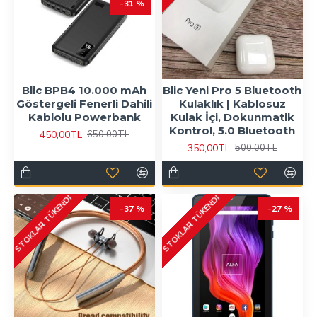
-31 %
Blic BPB4 10.000 mAh
Blic Yeni Pro 5 Bluetooth
Göstergeli Fenerli Dahili
Kulaklık | Kablosuz
Kablolu Powerbank
Kulak İçi, Dokunmatik
Kontrol, 5.0 Bluetooth
450,00TL
650,00TL
350,00TL
500,00TL
STOKLAR TÜKENDI
STOKLAR TÜKENDI
-37 %
-27 %