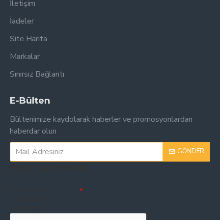
İletişim
İadeler
Site Harita
Markalar
Sınırsız Bağlantı
E-Bülten
Bültenimize kaydolarak haberler ve promosyonlardan
haberdar olun
GÖNDER
Doğrulama Kodu
Lütfen captcha
doğrulamasını
tamamlayın.