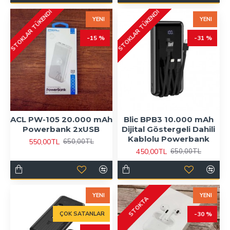
STOKLAR TÜKENDI
STOKLAR TÜKENDI
YENI
YENI
-15 %
-31 %
ACL PW-105 20.000 mAh
Blic BPB3 10.000 mAh
Powerbank 2xUSB
Dijital Göstergeli Dahili
Kablolu Powerbank
550,00TL
650,00TL
450,00TL
650,00TL
YENI
YENI
STOKTA
ÇOK SATANLAR
-30 %