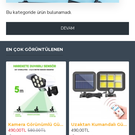
Bu kategoride ürün bulunamadı.
DEVAM
EN ÇOK GÖRÜNTÜLENEN
Kamera Görünümlü Güneş Panelli Lamba Hareket Sensörlü Uzaktan Kumandalı Solar Bahçe Lambası
Uzaktan Kumandalı Güneş Enerjili 120 Ledli Duvar Lambası Harici Panelli Solar Lamba
490,00TL
490,00TL
580,00TL