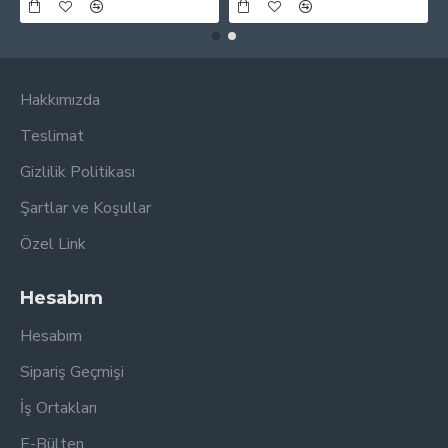
Hakkımızda
Teslimat
Gizlilik Politikası
Şartlar ve Koşullar
Özel Link
Hesabım
Hesabım
Sipariş Geçmişi
İş Ortakları
E-Bülten