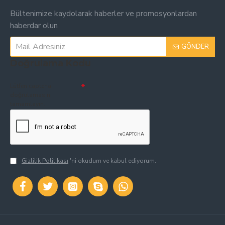
Bültenimize kaydolarak haberler ve promosyonlardan
haberdar olun
GÖNDER
Doğrulama Kodu
Lütfen captcha
doğrulamasını
tamamlayın.
Gizlilik Politikası
'ni okudum ve kabul ediyorum.