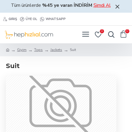
Tüm ürünlerde
%45 ye varan İNDİRİM
Şimdi Al
GIRIŞ
ÜYE OL
WHATSAPP
0
0
Giyim
Tops
Jackets
Suit
Suit