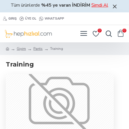
Tüm ürünlerde
%45 ye varan İNDİRİM
Şimdi Al
GIRIŞ
ÜYE OL
WHATSAPP
0
0
Giyim
Pants
Training
Training