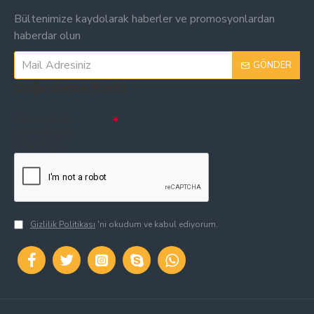
Bültenimize kaydolarak haberler ve promosyonlardan
haberdar olun
GÖNDER
Doğrulama Kodu
Lütfen captcha
doğrulamasını
tamamlayın.
Gizlilik Politikası
'ni okudum ve kabul ediyorum.