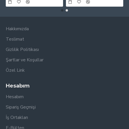
Hakkımızda
Teslimat
Gizlilik Politikası
Şartlar ve Koşullar
Özel Link
Hesabım
Hesabım
Sipariş Geçmişi
İş Ortakları
E-Bülten