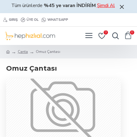
Tüm ürünlerde
%45 ye varan İNDİRİM
Şimdi Al
GIRIŞ
ÜYE OL
WHATSAPP
0
0
Çanta
Omuz Çantası
Omuz Çantası