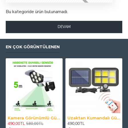
Bu kategoride ürün bulunamadı.
DEVAM
EN ÇOK GÖRÜNTÜLENEN
Kamera Görünümlü Güneş Panelli Lamba Hareket Sensörlü Uzaktan Kumandalı Solar Bahçe Lambası
Uzaktan Kumandalı Güneş Enerjili 120 Ledli Duvar Lambası Harici Panelli Solar Lamba
490,00TL
490,00TL
580,00TL