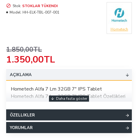
Stok:
STOKLAR TÜKENDI
Model:
HH-ELK-TBL-007-001
Hometech
1.850,00TL
1.350,00TL
AÇIKLAMA
Hometech Alfa 7 Lm 32GB 7" IPS Tablet
Hometech Alfa 7 Lm 32GB 7" IPS Tablet Özellikleri
Hafıza Kartı Tipi
Micro SD
ÖZELLIKLER
Temel İşlemci Hızı
1,3 GHz
Ağırlık
255
YORUMLAR
USB Tipi
Micro USB