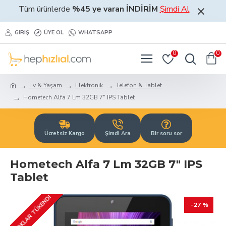
Tüm ürünlerde
%45 ye varan İNDİRİM
Şimdi Al
GIRIŞ
ÜYE OL
WHATSAPP
0
0
Ev & Yaşam
Elektronik
Telefon & Tablet
Hometech Alfa 7 Lm 32GB 7" IPS Tablet
Ücretsiz Kargo
Şimdi Ara
Bir soru sor
Hometech Alfa 7 Lm 32GB 7" IPS
Tablet
STOKLAR TÜKENDI
-27 %