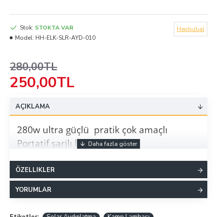
Stok:
STOKTA VAR
Hephızlıal
Model:
HH-ELK-SLR-AYD-010
280,00TL
250,00TL
AÇIKLAMA
280w ultra güçlü pratik çok amaçlı
Portatif şarjlı led fener
Güneş enerjili solar aydınlatma
ÖZELLIKLER
3000 lumen + 360 derece aydınlatma
YORUMLAR
10 farklı ayarlanabilir ışık modu - Lamba