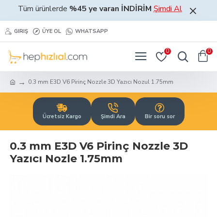
Tüm ürünlerde
%45 ye varan İNDİRİM
Şimdi Al
GIRIŞ
ÜYE OL
WHATSAPP
0
0
0.3 mm E3D V6 Pirinç Nozzle 3D Yazıcı Nozul 1.75mm
Ücretsiz Kargo
Şimdi Ara
Bir soru sor
0.3 mm E3D V6 Pirinç Nozzle 3D
Yazıcı Nozle 1.75mm