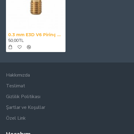
0.3 mm E3D V6 Pirinç Nozzle 3D Yazıcı Nozul 1.75mm
50,00TL
Hakkımızda
Teslimat
Gizlilik Politikası
Şartlar ve Koşullar
Özel Link