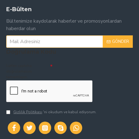
E-Bülten
Bültenimize kaydolarak haberler ve promosyonlardan
haberdar olun
GÖNDER
Doğrulama Kodu
Lütfen captcha
doğrulamasını
tamamlayın.
Gizlilik Politikası
'ni okudum ve kabul ediyorum.